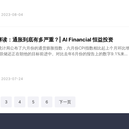
退，那为什么美联储还会继续加息，市场真的会衰退吗？
2023-08-04
：通胀到底有多严重？| AI Financial 恒益投资
统计局公布了六月份的通货膨胀指数，六月份CPI指数相比起上个月环比
美联储还正在朝他的目标前进中。对比去年6月份的报告上的数字9.1%来
的3%已经非常的的低了，可以说通胀已经渐渐地被掌控，并且有放缓趋势
清楚看出，自疫情时代开始的高通胀已经逐渐放缓。
2023-07-24
3
4
5
6
下一页