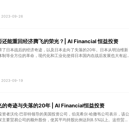
2023-09-26
能重回经济腾飞的荣光？| AI Financial 恒益投资
讲了日本战后的经济奇迹，以及日本走向了失落的20年。日本从明治维新
体制等全方位的革命，现代化和工业化使得日本国内在战后发展也大有起
的景象止步于1990年，此后很长一段时间里，日本陷入了通缩陷阱，社
畸形，低欲望的社会风气以及日本人存钱的思想习惯这三个很严重的社会
新的措施把日本从泥潭中解救出来。
2023-09-19
奇迹与失落的20年 | AI Financial恒益投资
投资者沃伦·巴菲特领导的美国投资公司，伯克希尔·哈撒韦公司表示，该
家主要贸易公司的额外股份，使其平均持股比例达到8.5%以上。这些贸易
商事、三井物产、伊藤忠商事、丸红和住友商事。在五分之四的公司中，