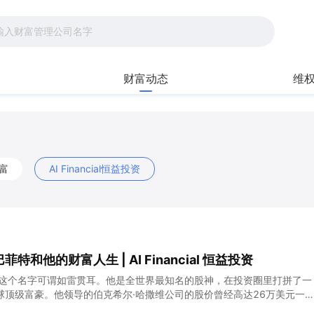
财富动态
维
富
AI Financial恒益投资
特和他的财富人生 | AI Financial 恒益投资
，这个名字可谓如雷贯耳。他是全世界最知名的股神，在投资圈里打拼了一
球顶级富豪。他领导的伯克希尔·哈撒维公司的股价曾经高达26万美元一
成功的秘诀究竟是什么？他为什么能够在几十年的时间里，始终保持稳健