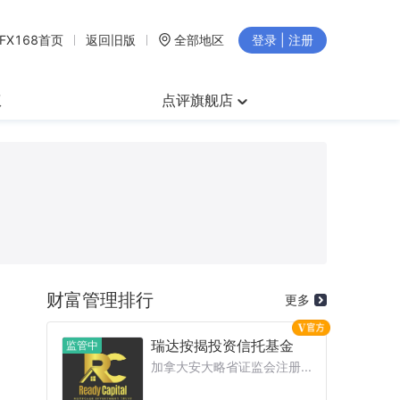
FX168首页
返回旧版
全部地区
登录 | 注册
权
点评旗舰店
财富管理排行
更多
瑞达按揭投资信托基金
监管中
加拿大安大略省证监会注册...
的