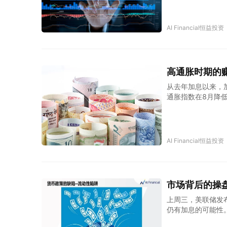
克希尔的持股比例
AI Financial恒益投资
高通胀时期的赚钱
从去年加息以来，
通胀指数在8月降
力也并没有减少。
过能够薅加拿大税
文章中揭晓。
AI Financial恒益投资
市场背后的操盘手
上周三，美联储发
仍有加息的可能性
息，不知道各位会