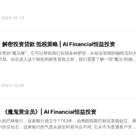
2023-10-12
密投资贷款 抵税策略 | AI Financial恒益投资
世界的“魔法棒”，它可以帮助我们实现各种梦想，从创业初期的咖啡店到
计划。但在进入这个精彩的财务冒险之前，我们需要了解一些“魔法”的秘
、玩转风险，以及制定明确的财务策略。
2023-10-03
魔鬼营业员》| AI Financial恒益投资
久的巴林银行，这家银行成立于1763年，由弗朗西斯巴林在英国创立。
中的活化石，这家银行的气质从诞生时就与众不同: 它从不为普通客户开
专门为政府单位、社会团体等机构类客户提供企业融资和投资管理等服务