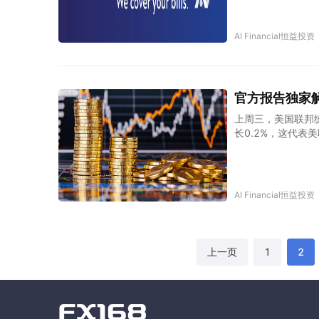
息会带来市场的衰
AI Financial恒益投资
官方报告独家解读
上周三，美国联邦
长0.2%，这代表
说，这现在CPI
了。从下图也可以
AI Financial恒益投资
1
2
上一页